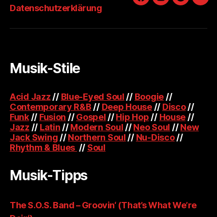
Facebook
Instagram
Spotify
You
Datenschutzerklärung
Musik-Stile
Acid Jazz
//
Blue-Eyed Soul
//
Boogie
//
Contemporary R&B
//
Deep House
//
Disco
//
Funk
//
Fusion
//
Gospel
//
Hip Hop
//
House
//
Jazz
//
Latin
//
Modern Soul
//
Neo Soul
//
New
Jack Swing
//
Northern Soul
//
Nu-Disco
//
Rhythm & Blues
//
Soul
Musik-Tipps
The S.O.S. Band – Groovin‘ (That’s What We’re