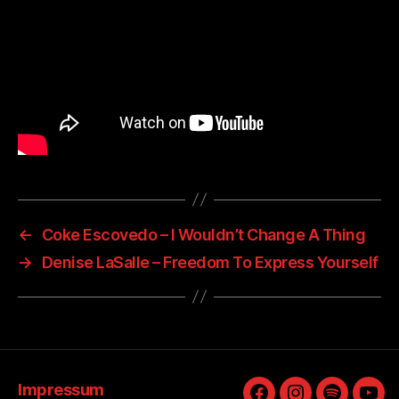
←
Coke Escovedo – I Wouldn’t Change A Thing
→
Denise LaSalle – Freedom To Express Yourself
Impressum