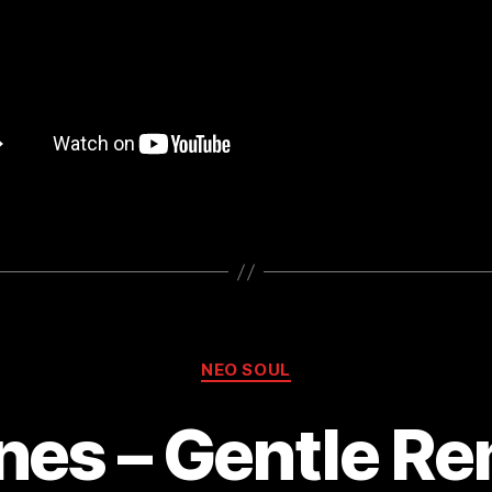
Kategorien
NEO SOUL
es – Gentle R