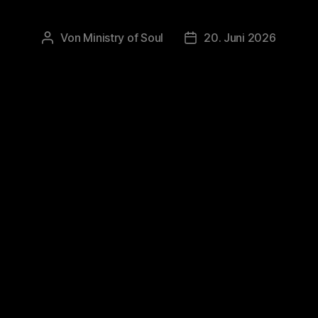
Von
Ministry of Soul
20. Juni 2026
Beitragsautor
Veröffentlichungsdatum