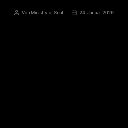
Von
Ministry of Soul
24. Januar 2026
Beitragsautor
Veröffentlichungsdatum