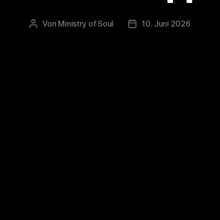
Von
Ministry of Soul
10. Juni 2026
Beitragsautor
Veröffentlichungsdatum