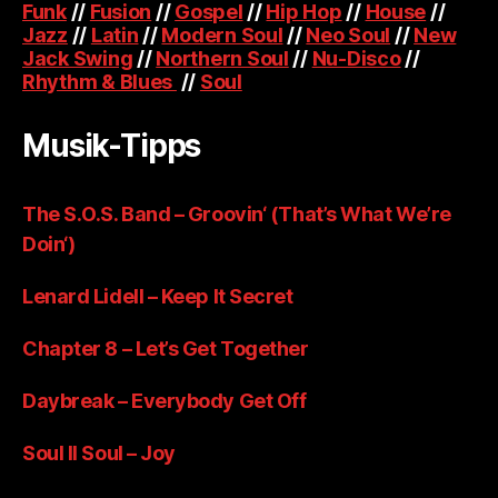
Funk
//
Fusion
//
Gospel
//
Hip Hop
//
House
//
Jazz
//
Latin
//
Modern Soul
//
Neo Soul
//
New
Jack Swing
//
Northern Soul
//
Nu-Disco
//
Rhythm & Blues
//
Soul
Musik-Tipps
The S.O.S. Band – Groovin‘ (That’s What We’re
Doin‘)
Lenard Lidell – Keep It Secret
Chapter 8 – Let’s Get Together
Daybreak – Everybody Get Off
Soul II Soul – Joy