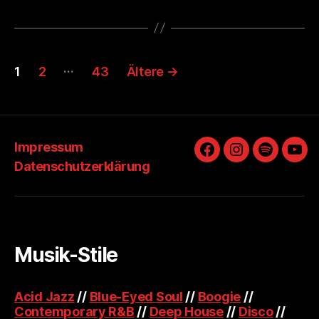
Seitennummerierung
…
1
2
43
Ältere
→
der
Beiträge
Impressum
Facebook
Instagram
Spotify
You
Datenschutzerklärung
Musik-Stile
Acid Jazz
//
Blue-Eyed Soul
//
Boogie
//
Contemporary R&B
//
Deep House
//
Disco
//