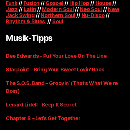
Funk
//
Fusion
//
Gospel
//
Hip Hop
//
House
//
Jazz
//
Latin
//
Modern Soul
//
Neo Soul
//
New
Jack Swing
//
Northern Soul
//
Nu-Disco
//
Rhythm & Blues
//
Soul
Musik-Tipps
Dee Edwards – Put Your Love On The Line
Starpoint – Bring Your Sweet Lovin‘ Back
The S.O.S. Band – Groovin‘ (That’s What We’re
Doin‘)
Lenard Lidell – Keep It Secret
Chapter 8 – Let’s Get Together