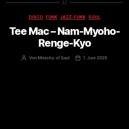
Kategorien
DISCO
FUNK
JAZZ-FUNK
SOUL
Tee Mac – Nam-Myoho-
Renge-Kyo
Von
Ministry of Soul
1. Juni 2026
Beitragsautor
Veröffentlichungsdatum