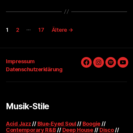
Seitennummerierung
…
1
2
17
Ältere
→
der
Beiträge
Impressum
Facebook
Instagram
Spotify
You
Datenschutzerklärung
Musik-Stile
Acid Jazz
//
Blue-Eyed Soul
//
Boogie
//
Contemporary R&B
//
Deep House
//
Disco
//