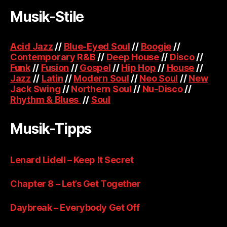
Musik-Stile
Acid Jazz
//
Blue-Eyed Soul
//
Boogie
//
Contemporary R&B
//
Deep House
//
Disco
//
Funk
//
Fusion
//
Gospel
//
Hip Hop
//
House
//
Jazz
//
Latin
//
Modern Soul
//
Neo Soul
//
New
Jack Swing
//
Northern Soul
//
Nu-Disco
//
Rhythm & Blues
//
Soul
Musik-Tipps
Lenard Lidell – Keep It Secret
Chapter 8 – Let’s Get Together
Daybreak – Everybody Get Off