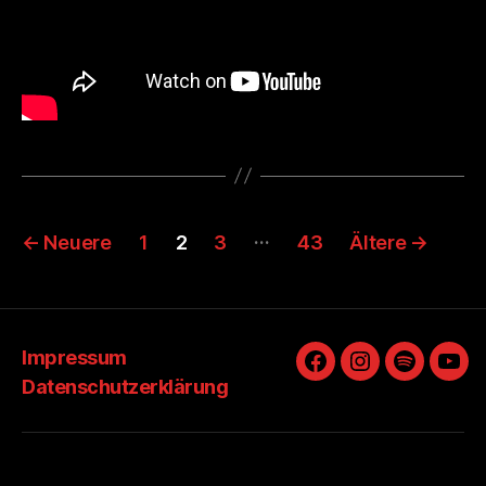
Seitennummerierung
…
←
Neuere
1
2
3
43
Ältere
→
der
Beiträge
Impressum
Facebook
Instagram
Spotify
You
Datenschutzerklärung