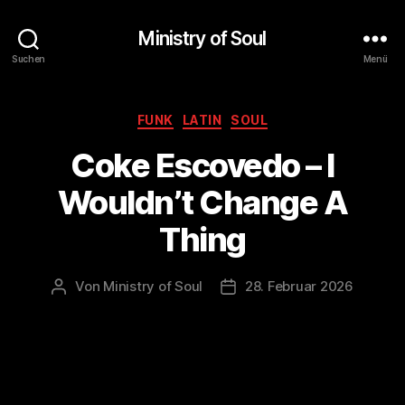
Ministry of Soul
Suchen
Menü
Kategorien
FUNK
LATIN
SOUL
Coke Escovedo – I
Wouldn’t Change A
Thing
Von
Ministry of Soul
28. Februar 2026
Beitragsautor
Veröffentlichungsdatum