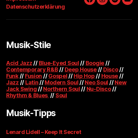
Facebook
Instagram
Spotify
You
Datenschutzerklärung
Musik-Stile
Acid Jazz
//
Blue-Eyed Soul
//
Boogie
//
Contemporary R&B
//
Deep House
//
Disco
//
Funk
//
Fusion
//
Gospel
//
Hip Hop
//
House
//
Jazz
//
Latin
//
Modern Soul
//
Neo Soul
//
New
Jack Swing
//
Northern Soul
//
Nu-Disco
//
Rhythm & Blues
//
Soul
Musik-Tipps
Lenard Lidell – Keep It Secret