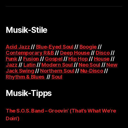
Musik-Stile
Acid Jazz
//
Blue-Eyed Soul
//
Boogie
//
Contemporary R&B
//
Deep House
//
Disco
//
Funk
//
Fusion
//
Gospel
//
Hip Hop
//
House
//
Jazz
//
Latin
//
Modern Soul
//
Neo Soul
//
New
Jack Swing
//
Northern Soul
//
Nu-Disco
//
Rhythm & Blues
//
Soul
Musik-Tipps
The S.O.S. Band – Groovin‘ (That’s What We’re
Doin‘)