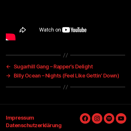
←
Sugarhill Gang – Rapper’s Delight
→
Billy Ocean – Nights (Feel Like Gettin‘ Down)
Impressum
Facebook
Instagram
Spotify
You
Datenschutzerklärung