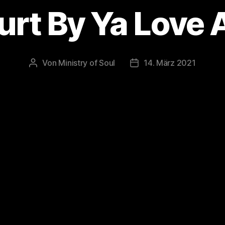
urt By Ya Love 
Von
Ministry of Soul
14. März 2021
Beitragsautor
Veröffentlichungsdatum