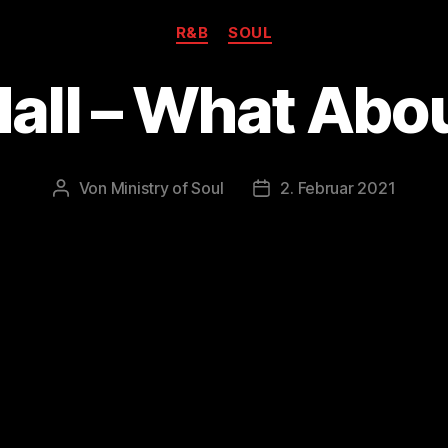
Kategorien
R&B
SOUL
Hall – What Abo
Von
Ministry of Soul
2. Februar 2021
Beitragsautor
Veröffentlichungsdatum