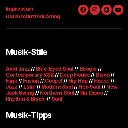
Impressum
Facebook
Instagram
Spotify
You
Datenschutzerklärung
Musik-Stile
Acid Jazz
//
Blue-Eyed Soul
//
Boogie
//
Contemporary R&B
//
Deep House
//
Disco
//
Funk
//
Fusion
//
Gospel
//
Hip Hop
//
House
//
Jazz
//
Latin
//
Modern Soul
//
Neo Soul
//
New
Jack Swing
//
Northern Soul
//
Nu-Disco
//
Rhythm & Blues
//
Soul
Musik-Tipps