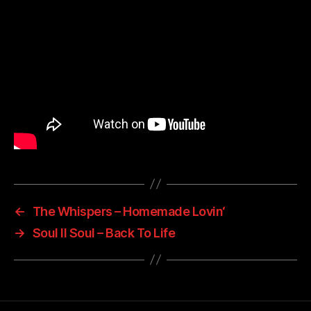
←
The Whispers – Homemade Lovin‘
→
Soul II Soul – Back To Life