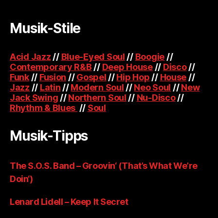
Musik-Stile
Acid Jazz
//
Blue-Eyed Soul
//
Boogie
//
Contemporary R&B
//
Deep House
//
Disco
//
Funk
//
Fusion
//
Gospel
//
Hip Hop
//
House
//
Jazz
//
Latin
//
Modern Soul
//
Neo Soul
//
New
Jack Swing
//
Northern Soul
//
Nu-Disco
//
Rhythm & Blues
//
Soul
Musik-Tipps
The S.O.S. Band – Groovin‘ (That’s What We’re
Doin‘)
Lenard Lidell – Keep It Secret