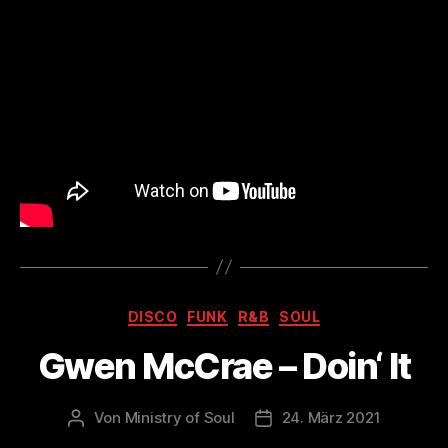
Kategorien
DISCO
FUNK
R&B
SOUL
Gwen McCrae – Doin‘ It
Von
Ministry of Soul
24. März 2021
Beitragsautor
Veröffentlichungsdatum