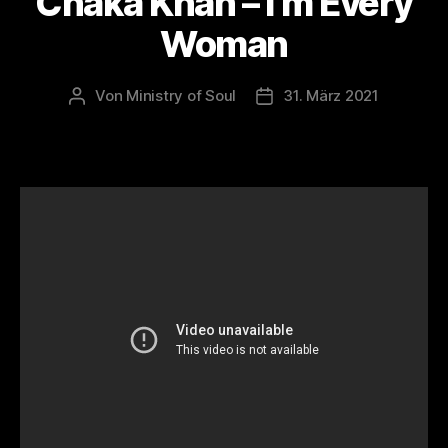
Chaka Khan – I’m Every
Woman
Von
Ministry of Soul
31. März 2021
Beitragsautor
Veröffentlichungsdatum