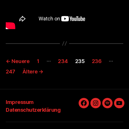
Seitennummerierung
…
…
←
Neuere
1
234
235
236
der
247
Ältere
→
Beiträge
Impressum
Facebook
Instagram
Spotify
You
Datenschutzerklärung