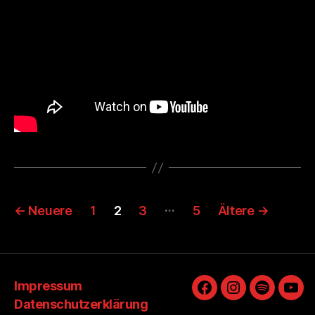
Seitennummerierung
…
←
Neuere
1
2
3
5
Ältere
→
der
Beiträge
Impressum
Facebook
Instagram
Spotify
You
Datenschutzerklärung