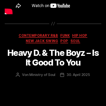
Kategorien
CONTEMPORARY R&B
FUNK
HIP HOP
NEW JACK SWING
POP
SOUL
Heavy D. & The Boyz – Is
It Good To You
Von
Ministry of Soul
30. April 2025
Beitragsautor
Veröffentlichungsdatum