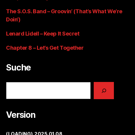
The S.O.S. Band – Groovin‘ (That’s What We’re
Doin‘)
Lenard Lidell – Keep It Secret
Chapter 8 – Let’s Get Together
Suche
Suchen
Version
(
LOADING
) 2025.01.08