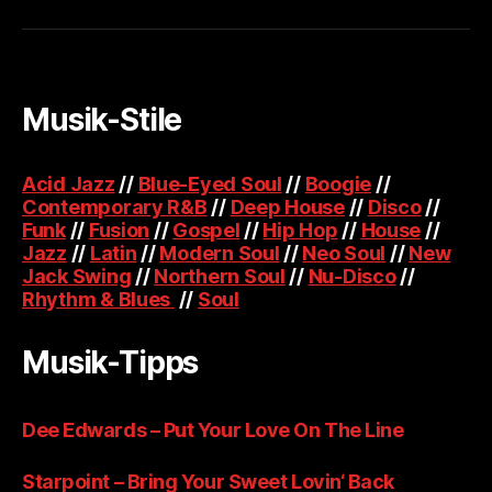
Musik-Stile
Acid Jazz
//
Blue-Eyed Soul
//
Boogie
//
Contemporary R&B
//
Deep House
//
Disco
//
Funk
//
Fusion
//
Gospel
//
Hip Hop
//
House
//
Jazz
//
Latin
//
Modern Soul
//
Neo Soul
//
New
Jack Swing
//
Northern Soul
//
Nu-Disco
//
Rhythm & Blues
//
Soul
Musik-Tipps
Dee Edwards – Put Your Love On The Line
Starpoint – Bring Your Sweet Lovin‘ Back