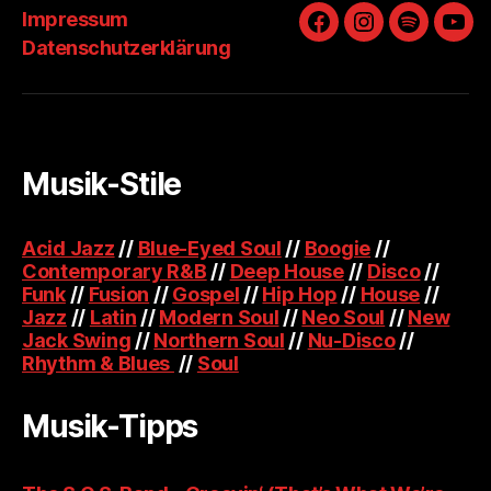
Impressum
Facebook
Instagram
Spotify
You
Datenschutzerklärung
Musik-Stile
Acid Jazz
//
Blue-Eyed Soul
//
Boogie
//
Contemporary R&B
//
Deep House
//
Disco
//
Funk
//
Fusion
//
Gospel
//
Hip Hop
//
House
//
Jazz
//
Latin
//
Modern Soul
//
Neo Soul
//
New
Jack Swing
//
Northern Soul
//
Nu-Disco
//
Rhythm & Blues
//
Soul
Musik-Tipps