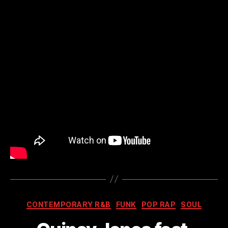
Kategorien
CONTEMPORARY R&B
FUNK
POP RAP
SOUL