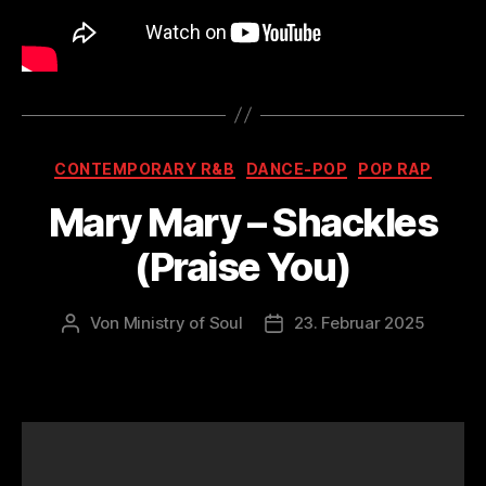
Kategorien
CONTEMPORARY R&B
DANCE-POP
POP RAP
Mary Mary – Shackles
(Praise You)
Von
Ministry of Soul
23. Februar 2025
Beitragsautor
Veröffentlichungsdatum