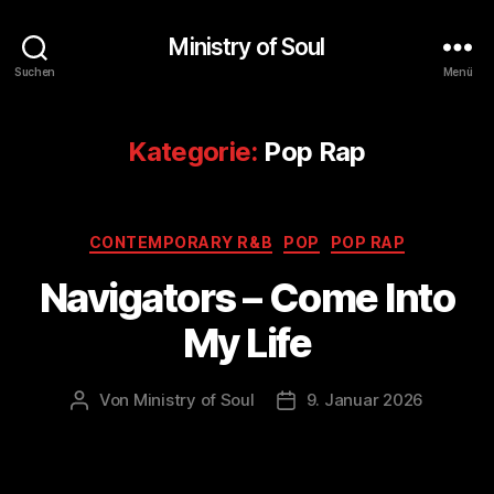
Ministry of Soul
Suchen
Menü
Kategorie:
Pop Rap
Kategorien
CONTEMPORARY R&B
POP
POP RAP
Navigators – Come Into
My Life
Von
Ministry of Soul
9. Januar 2026
Beitragsautor
Veröffentlichungsdatum