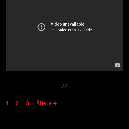
Seitennummerierung
1
2
3
Ältere
→
der
Beiträge