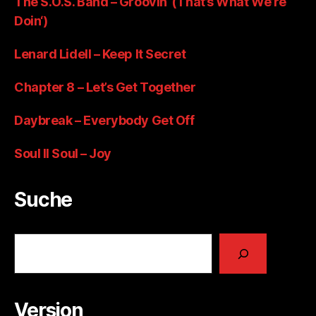
The S.O.S. Band – Groovin‘ (That’s What We’re
Doin‘)
Lenard Lidell – Keep It Secret
Chapter 8 – Let’s Get Together
Daybreak – Everybody Get Off
Soul II Soul – Joy
Suche
Suchen
Version