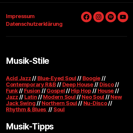
Impressum
Facebook
Instagram
Spotify
You
Datenschutzerklärung
Musik-Stile
Acid Jazz
//
Blue-Eyed Soul
//
Boogie
//
Contemporary R&B
//
Deep House
//
Disco
//
Funk
//
Fusion
//
Gospel
//
Hip Hop
//
House
//
Jazz
//
Latin
//
Modern Soul
//
Neo Soul
//
New
Jack Swing
//
Northern Soul
//
Nu-Disco
//
Rhythm & Blues
//
Soul
Musik-Tipps