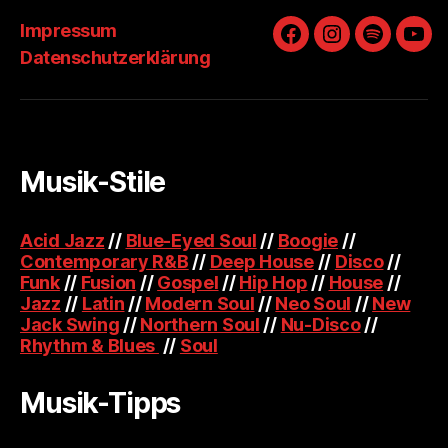
Impressum
Facebook
Instagram
Spotify
You
Datenschutzerklärung
Musik-Stile
Acid Jazz
//
Blue-Eyed Soul
//
Boogie
//
Contemporary R&B
//
Deep House
//
Disco
//
Funk
//
Fusion
//
Gospel
//
Hip Hop
//
House
//
Jazz
//
Latin
//
Modern Soul
//
Neo Soul
//
New
Jack Swing
//
Northern Soul
//
Nu-Disco
//
Rhythm & Blues
//
Soul
Musik-Tipps