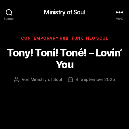
Ministry of Soul
Suchen
Menü
Kategorien
CONTEMPORARY R&B
FUNK
NEO SOUL
Tony! Toni! Toné! – Lovin‘
You
Von
Ministry of Soul
4. September 2025
Beitragsautor
Veröffentlichungsdatum