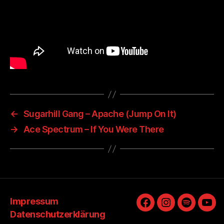
←
Sugarhill Gang – Apache (Jump On It)
→
Ace Spectrum – If You Were There
Impressum
Facebook
Instagram
Spotify
You
Datenschutzerklärung