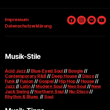
Beiträge
Impressum
Facebook
Instagram
Spotify
You
Datenschutzerklärung
Musik-Stile
Acid Jazz
//
Blue-Eyed Soul
//
Boogie
//
Contemporary R&B
//
Deep House
//
Disco
//
Funk
//
Fusion
//
Gospel
//
Hip Hop
//
House
//
Jazz
//
Latin
//
Modern Soul
//
Neo Soul
//
New
Jack Swing
//
Northern Soul
//
Nu-Disco
//
Rhythm & Blues
//
Soul