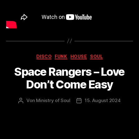
Kategorien
DISCO
FUNK
HOUSE
SOUL
Space Rangers – Love
Don’t Come Easy
Von
Ministry of Soul
15. August 2024
Beitragsautor
Veröffentlichungsdatum