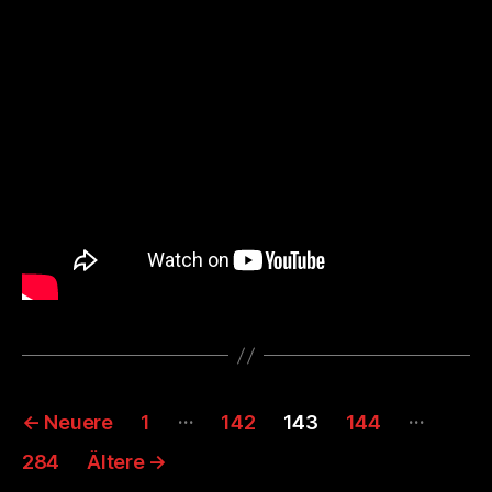
Seitennummerierung
…
…
←
Neuere
1
142
143
144
der
284
Ältere
→