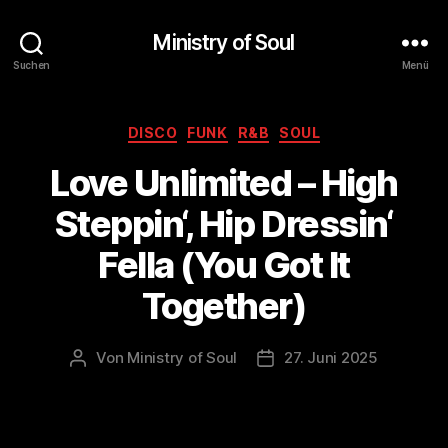
Ministry of Soul
Suchen
Menü
Kategorien
DISCO
FUNK
R&B
SOUL
Love Unlimited – High
Steppin‘, Hip Dressin‘
Fella (You Got It
Together)
Von
Ministry of Soul
27. Juni 2025
Beitragsautor
Veröffentlichungsdatum