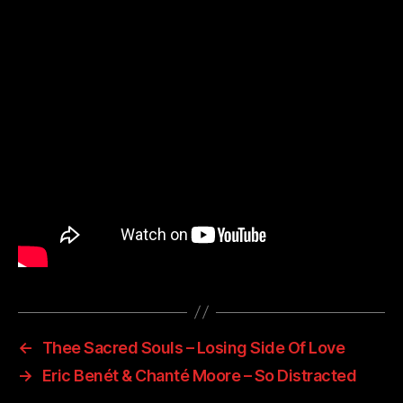
←
Thee Sacred Souls – Losing Side Of Love
→
Eric Benét & Chanté Moore – So Distracted