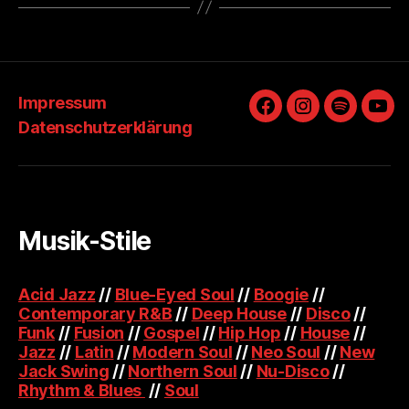
Impressum
Facebook
Instagram
Spotify
You
Datenschutzerklärung
Musik-Stile
Acid Jazz
//
Blue-Eyed Soul
//
Boogie
//
Contemporary R&B
//
Deep House
//
Disco
//
Funk
//
Fusion
//
Gospel
//
Hip Hop
//
House
//
Jazz
//
Latin
//
Modern Soul
//
Neo Soul
//
New
Jack Swing
//
Northern Soul
//
Nu-Disco
//
Rhythm & Blues
//
Soul