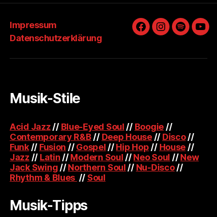
Impressum
Facebook
Instagram
Spotify
You
Datenschutzerklärung
Musik-Stile
Acid Jazz
//
Blue-Eyed Soul
//
Boogie
//
Contemporary R&B
//
Deep House
//
Disco
//
Funk
//
Fusion
//
Gospel
//
Hip Hop
//
House
//
Jazz
//
Latin
//
Modern Soul
//
Neo Soul
//
New
Jack Swing
//
Northern Soul
//
Nu-Disco
//
Rhythm & Blues
//
Soul
Musik-Tipps