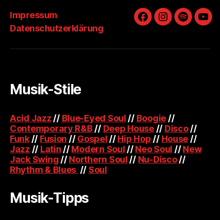
Impressum
Facebook
Instagram
Spotify
You
Datenschutzerklärung
Musik-Stile
Acid Jazz
//
Blue-Eyed Soul
//
Boogie
//
Contemporary R&B
//
Deep House
//
Disco
//
Funk
//
Fusion
//
Gospel
//
Hip Hop
//
House
//
Jazz
//
Latin
//
Modern Soul
//
Neo Soul
//
New
Jack Swing
//
Northern Soul
//
Nu-Disco
//
Rhythm & Blues
//
Soul
Musik-Tipps