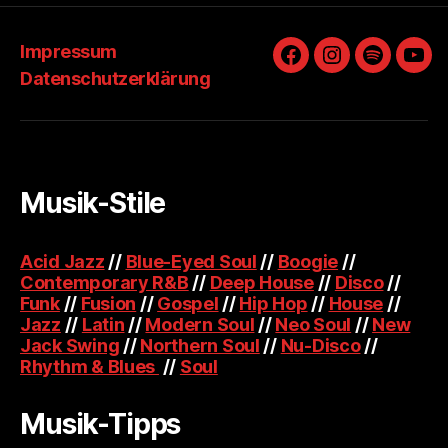
Impressum
Facebook
Instagram
Spotify
You
Datenschutzerklärung
Musik-Stile
Acid Jazz
//
Blue-Eyed Soul
//
Boogie
//
Contemporary R&B
//
Deep House
//
Disco
//
Funk
//
Fusion
//
Gospel
//
Hip Hop
//
House
//
Jazz
//
Latin
//
Modern Soul
//
Neo Soul
//
New
Jack Swing
//
Northern Soul
//
Nu-Disco
//
Rhythm & Blues
//
Soul
Musik-Tipps