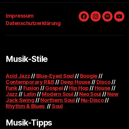
Impressum
Facebook
Instagram
Spotify
You
Datenschutzerklärung
Musik-Stile
Acid Jazz
//
Blue-Eyed Soul
//
Boogie
//
Contemporary R&B
//
Deep House
//
Disco
//
Funk
//
Fusion
//
Gospel
//
Hip Hop
//
House
//
Jazz
//
Latin
//
Modern Soul
//
Neo Soul
//
New
Jack Swing
//
Northern Soul
//
Nu-Disco
//
Rhythm & Blues
//
Soul
Musik-Tipps