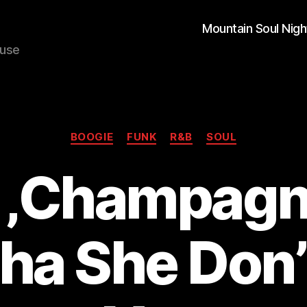
Mountain Soul Nigh
ouse
Kategorien
BOOGIE
FUNK
R&B
SOUL
 ‚Champagn
cha She Don’