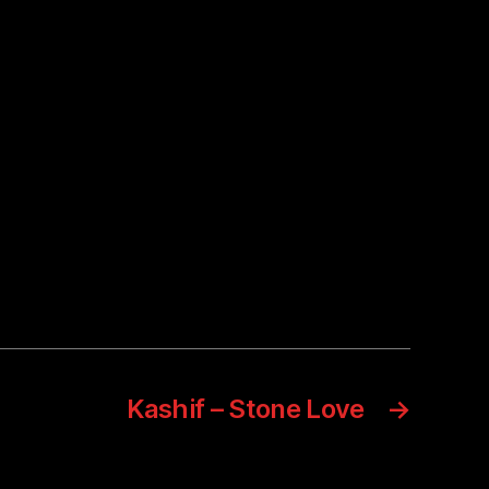
Kashif – Stone Love
→