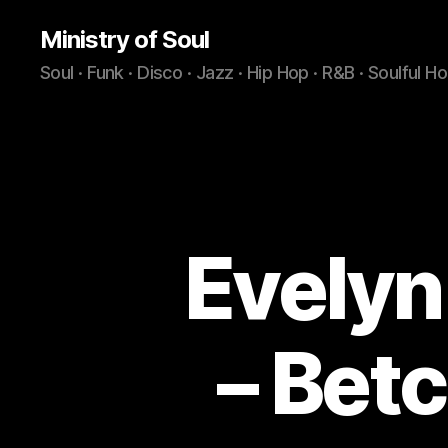
Ministry of Soul
Soul · Funk · Disco · Jazz · Hip Hop · R&B · Soulful H
Evelyn
– Bet