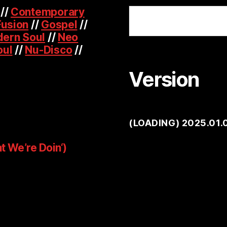
Suchen
//
Contemporary
Fusion
//
Gospel
//
ern Soul
//
Neo
oul
//
Nu-Disco
//
Version
(
LOADING
) 2025.01.
t We’re Doin‘)