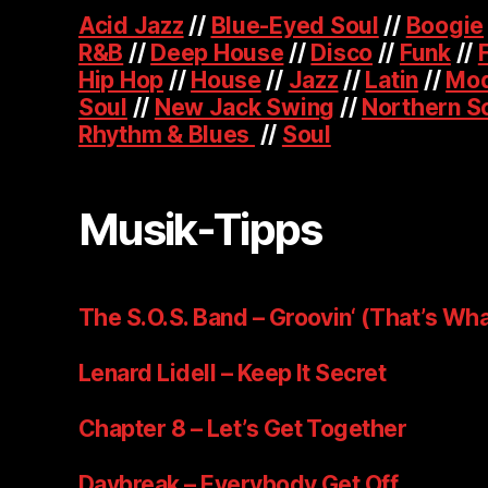
Acid Jazz
//
Blue-Eyed Soul
//
Boogie
R&B
//
Deep House
//
Disco
//
Funk
//
Hip Hop
//
House
//
Jazz
//
Latin
//
Mod
Soul
//
New Jack Swing
//
Northern S
Rhythm & Blues
//
Soul
Musik-Tipps
The S.O.S. Band – Groovin‘ (That’s Wha
Lenard Lidell – Keep It Secret
Chapter 8 – Let’s Get Together
Daybreak – Everybody Get Off