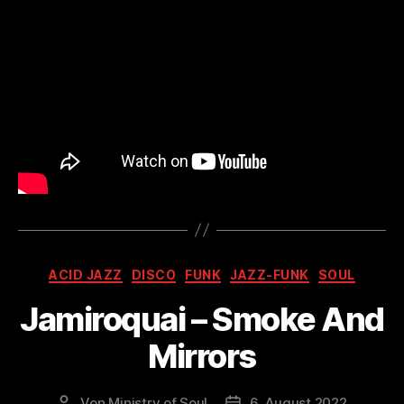
Kategorien
ACID JAZZ
DISCO
FUNK
JAZZ-FUNK
SOUL
Jamiroquai – Smoke And
Mirrors
Von
Ministry of Soul
6. August 2022
Beitragsautor
Veröffentlichungsdatum