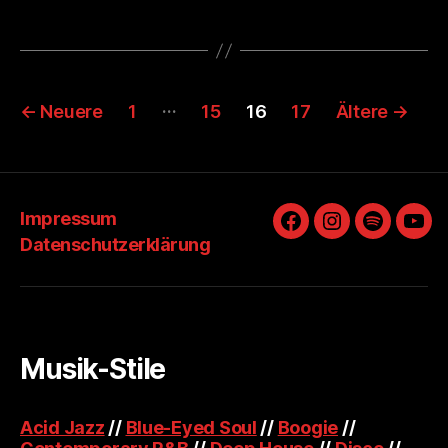
Seitennummerierung
…
←
Neuere
1
15
16
17
Ältere
→
der
Beiträge
Impressum
Facebook
Instagram
Spotify
You
Datenschutzerklärung
Musik-Stile
Acid Jazz
//
Blue-Eyed Soul
//
Boogie
//