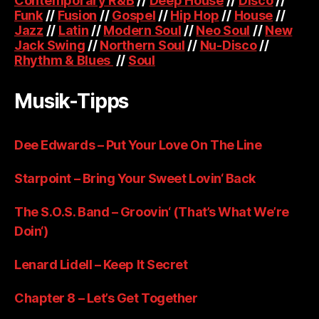
Contemporary R&B
//
Deep House
//
Disco
//
Funk
//
Fusion
//
Gospel
//
Hip Hop
//
House
//
Jazz
//
Latin
//
Modern Soul
//
Neo Soul
//
New
Jack Swing
//
Northern Soul
//
Nu-Disco
//
Rhythm & Blues
//
Soul
Musik-Tipps
Dee Edwards – Put Your Love On The Line
Starpoint – Bring Your Sweet Lovin‘ Back
The S.O.S. Band – Groovin‘ (That’s What We’re
Doin‘)
Lenard Lidell – Keep It Secret
Chapter 8 – Let’s Get Together