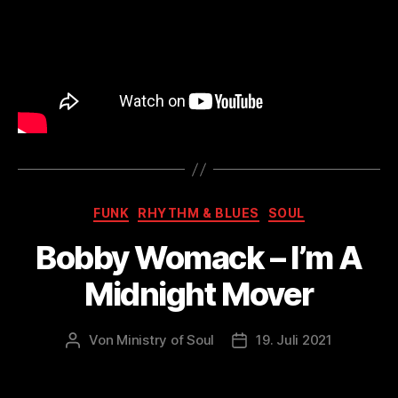
Kategorien
FUNK
RHYTHM & BLUES
SOUL
Bobby Womack – I’m A
Midnight Mover
Von
Ministry of Soul
19. Juli 2021
Beitragsautor
Veröffentlichungsdatum