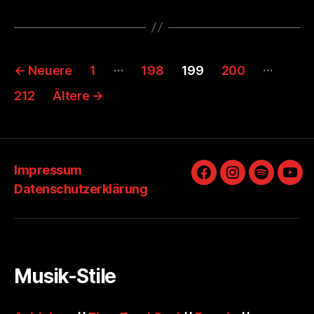
Seitennummerierung
…
…
←
Neuere
1
198
199
200
der
212
Ältere
→
Beiträge
Impressum
Facebook
Instagram
Spotify
You
Datenschutzerklärung
Musik-Stile