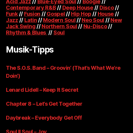
Acid Jazz
//
Blue-Eyed Soul
//
Boogie
//
Contemporary R&B
//
Deep House
//
Disco
//
Funk
//
Fusion
//
Gospel
//
Hip Hop
//
House
//
Jazz
//
Latin
//
Modern Soul
//
Neo Soul
//
New
Jack Swing
//
Northern Soul
//
Nu-Disco
//
Rhythm & Blues
//
Soul
Musik-Tipps
The S.O.S. Band – Groovin‘ (That’s What We’re
Doin‘)
Lenard Lidell – Keep It Secret
Chapter 8 – Let’s Get Together
Daybreak – Everybody Get Off
Soul II Soul – Joy