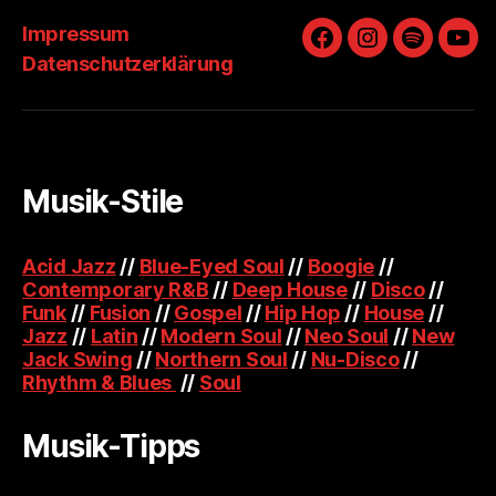
Impressum
Facebook
Instagram
Spotify
You
Datenschutzerklärung
Musik-Stile
Acid Jazz
//
Blue-Eyed Soul
//
Boogie
//
Contemporary R&B
//
Deep House
//
Disco
//
Funk
//
Fusion
//
Gospel
//
Hip Hop
//
House
//
Jazz
//
Latin
//
Modern Soul
//
Neo Soul
//
New
Jack Swing
//
Northern Soul
//
Nu-Disco
//
Rhythm & Blues
//
Soul
Musik-Tipps