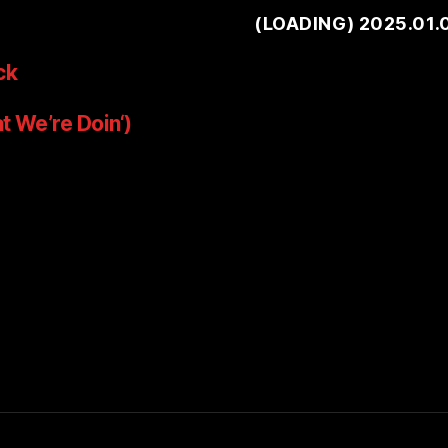
(
LOADING
) 2025.01.
ck
t We’re Doin‘)