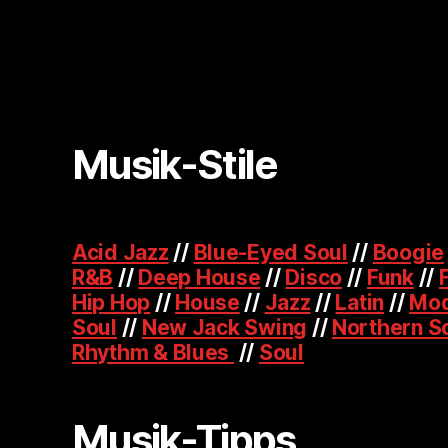
Musik-Stile
Acid Jazz
//
Blue-Eyed Soul
//
Boogie
R&B
//
Deep House
//
Disco
//
Funk
//
Hip Hop
//
House
//
Jazz
//
Latin
//
Mod
Soul
//
New Jack Swing
//
Northern S
Rhythm & Blues
//
Soul
Musik-Tipps