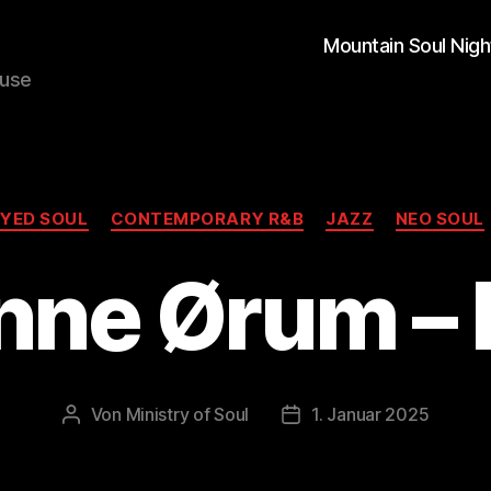
Mountain Soul Nigh
ouse
Kategorien
EYED SOUL
CONTEMPORARY R&B
JAZZ
NEO SOUL
ne Ørum – 
Von
Ministry of Soul
1. Januar 2025
Beitragsautor
Veröffentlichungsdatum