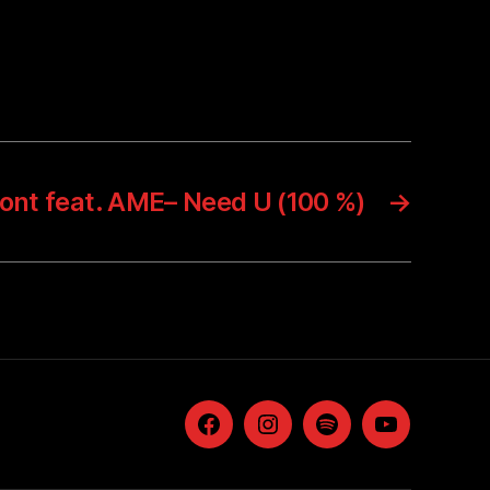
nt feat. AME– Need U (100 %)
→
Facebook
Instagram
Spotify
YouTube