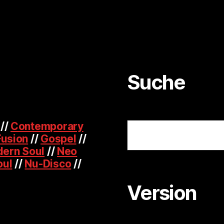
Suche
Suchen
//
Contemporary
Fusion
//
Gospel
//
ern Soul
//
Neo
oul
//
Nu-Disco
//
Version