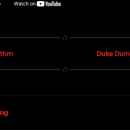
ythm
Duke Dumo
ung