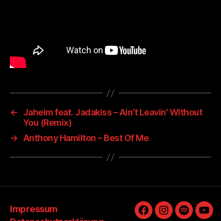
←
Jaheim feat. Jadakiss – Ain’t Leavin‘ Without
You (Remix)
→
Anthony Hamilton – Best Of Me
Impressum
Facebook
Instagram
Spotify
You