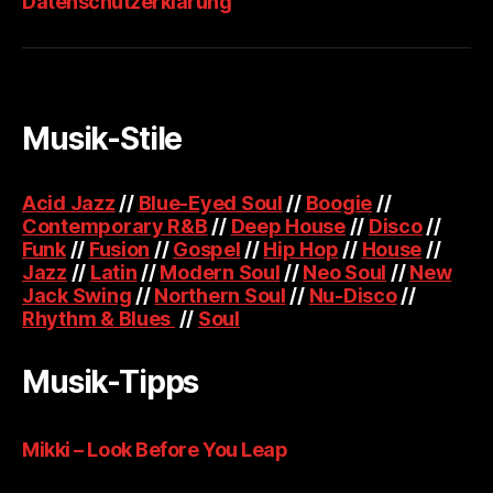
Datenschutzerklärung
Musik-Stile
Acid Jazz
//
Blue-Eyed Soul
//
Boogie
//
Contemporary R&B
//
Deep House
//
Disco
//
Funk
//
Fusion
//
Gospel
//
Hip Hop
//
House
//
Jazz
//
Latin
//
Modern Soul
//
Neo Soul
//
New
Jack Swing
//
Northern Soul
//
Nu-Disco
//
Rhythm & Blues
//
Soul
Musik-Tipps
Mikki – Look Before You Leap