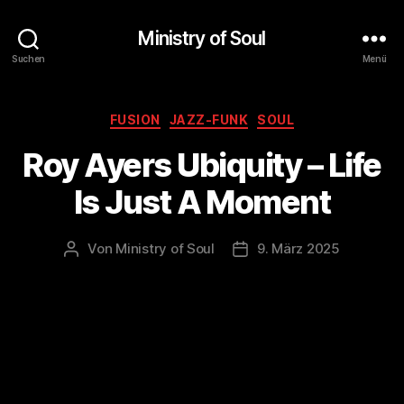
Ministry of Soul
Suchen
Menü
Kategorien
FUSION
JAZZ-FUNK
SOUL
Roy Ayers Ubiquity – Life
Is Just A Moment
Von
Ministry of Soul
9. März 2025
Beitragsautor
Veröffentlichungsdatum