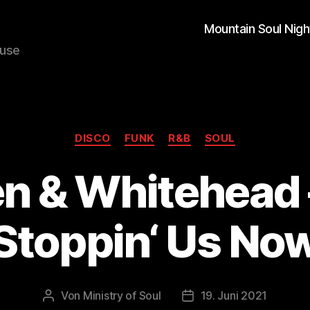
Mountain Soul Nigh
ouse
Kategorien
DISCO
FUNK
R&B
SOUL
 & Whitehead –
Stoppin‘ Us No
Von
Ministry of Soul
19. Juni 2021
Beitragsautor
Veröffentlichungsdatum