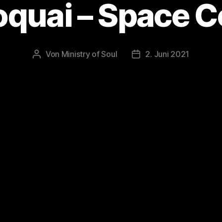
oquai – Space 
Von
Ministry of Soul
2. Juni 2021
Beitragsautor
Veröffentlichungsdatu