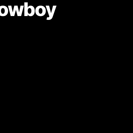
Cowboy
m