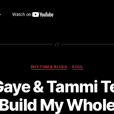
Kategorien
RHYTHM & BLUES
SOUL
ye & Tammi Terr
Build My Whol