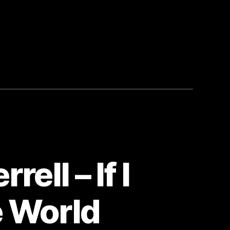
ell – If I
e World