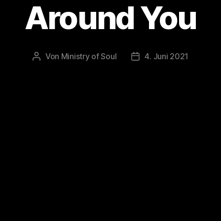
Around You
Von
Ministry of Soul
4. Juni 2021
Beitragsautor
Veröffentlichungsdatu