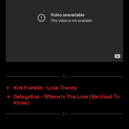
←
Kirk Franklin – Love Theory
→
Delegation – Where Is The Love (We Used To
Know)