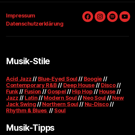
Impressum
Facebook
Instagram
Spotify
You
Datenschutzerklärung
Musik-Stile
Acid Jazz
//
Blue-Eyed Soul
//
Boogie
//
Contemporary R&B
//
Deep House
//
Disco
//
Funk
//
Fusion
//
Gospel
//
Hip Hop
//
House
//
Jazz
//
Latin
//
Modern Soul
//
Neo Soul
//
New
Jack Swing
//
Northern Soul
//
Nu-Disco
//
Rhythm & Blues
//
Soul
Musik-Tipps