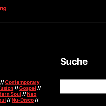
ung
Suche
Suchen
//
Contemporary
Fusion
//
Gospel
//
ern Soul
//
Neo
oul
//
Nu-Disco
//