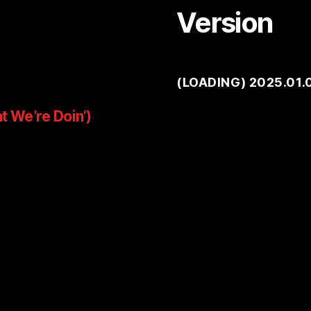
Version
(
LOADING
) 2025.01.
t We’re Doin‘)