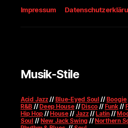
Impressum
Datenschutzerklär
Musik-Stile
Acid Jazz
//
Blue-Eyed Soul
//
Boogie
R&B
//
Deep House
//
Disco
//
Funk
//
Hip Hop
//
House
//
Jazz
//
Latin
//
Mod
Soul
//
New Jack Swing
//
Northern S
Rhythm & Blues
//
Soul