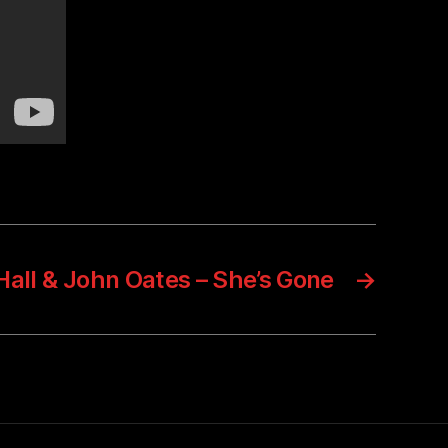
Hall & John Oates – She’s Gone
→