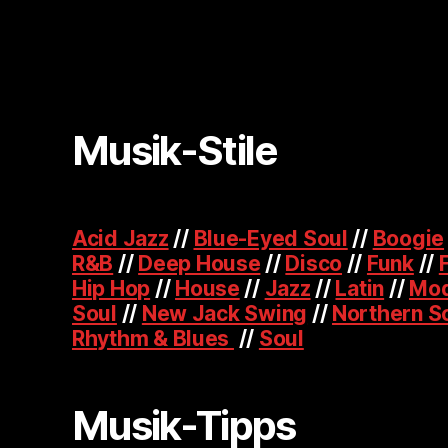
Musik-Stile
Acid Jazz
//
Blue-Eyed Soul
//
Boogie
R&B
//
Deep House
//
Disco
//
Funk
//
Hip Hop
//
House
//
Jazz
//
Latin
//
Mod
Soul
//
New Jack Swing
//
Northern S
Rhythm & Blues
//
Soul
Musik-Tipps