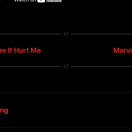
e It Hurt Me
Marvi
ung