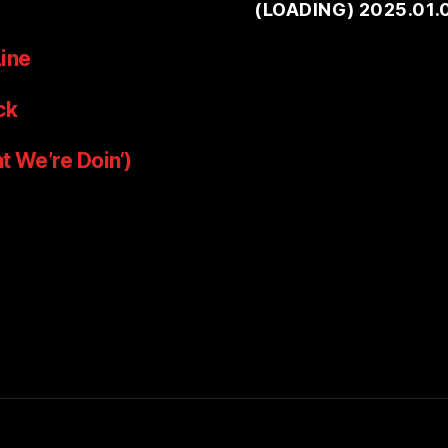
(
LOADING
) 2025.01.
ine
ck
t We’re Doin‘)