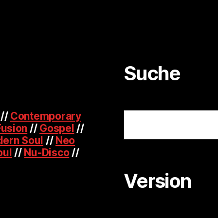
Suche
Suchen
//
Contemporary
Fusion
//
Gospel
//
ern Soul
//
Neo
oul
//
Nu-Disco
//
Version