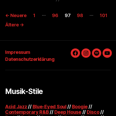
Seitennummerierung
…
…
←
Neuere
1
96
97
98
101
der
Ältere
→
Beiträge
Impressum
Facebook
Instagram
Spotify
You
Datenschutzerklärung
Musik-Stile
Acid Jazz
//
Blue-Eyed Soul
//
Boogie
//
Contemporary R&B
//
Deep House
//
Disco
//