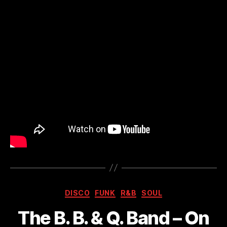
Kategorien
DISCO
FUNK
R&B
SOUL
The B. B. & Q. Band – On