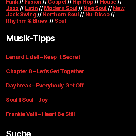
Funk
//
Fusion
//
Gospel
//
Hip Hop
//
House
//
Jazz
//
Latin
//
Modern Soul
//
Neo Soul
//
New
Jack Swing
//
Northern Soul
//
Nu-Disco
//
Rhythm & Blues
//
Soul
Musik-Tipps
Lenard Lidell – Keep It Secret
Chapter 8 – Let’s Get Together
Daybreak – Everybody Get Off
Soul II Soul – Joy
Frankie Valli – Heart Be Still
Suche