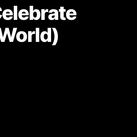
Celebrate
 World)
m