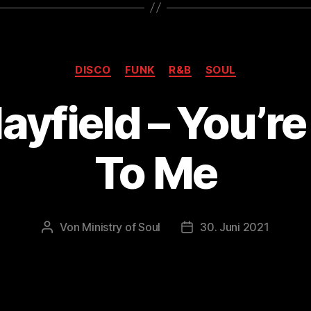
Kategorien
DISCO
FUNK
R&B
SOUL
ayfield – You’r
To Me
Von
Ministry of Soul
30. Juni 2021
Beitragsautor
Veröffentlichungsdatum