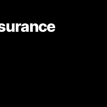
nsurance
m