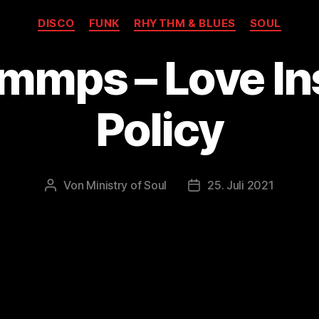
Kategorien
DISCO
FUNK
RHYTHM & BLUES
SOUL
mmps – Love I
Policy
Von
Ministry of Soul
25. Juli 2021
Beitragsautor
Veröffentlichungsdatu