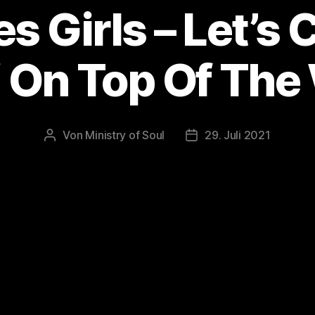
s Girls – Let’s 
n‘ On Top Of The
Von
Ministry of Soul
29. Juli 2021
Beitragsautor
Veröffentlichungsdatu