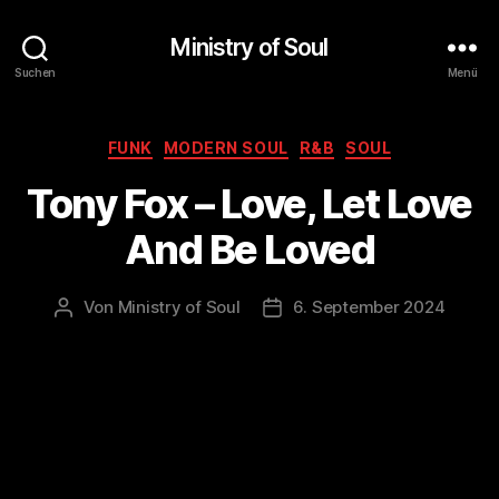
Ministry of Soul
Suchen
Menü
Kategorien
FUNK
MODERN SOUL
R&B
SOUL
Tony Fox – Love, Let Love
And Be Loved
Von
Ministry of Soul
6. September 2024
Beitragsautor
Veröffentlichungsdatum