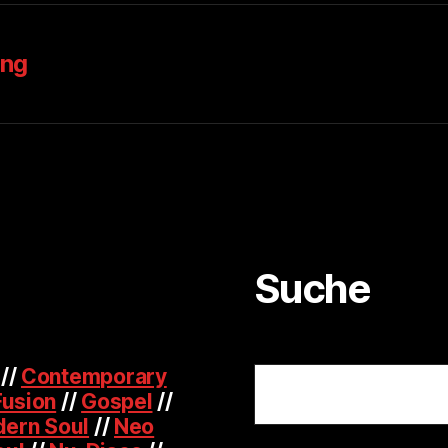
ung
Suche
Suchen
//
Contemporary
Fusion
//
Gospel
//
ern Soul
//
Neo