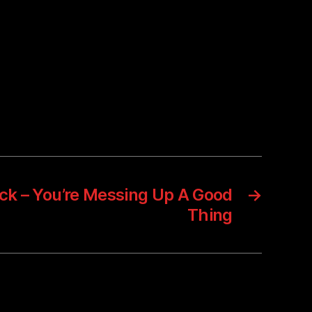
 – You’re Messing Up A Good
→
Thing