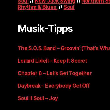
Soul
//
New Jack Swing
//
Northern S
Rhythm & Blues
//
Soul
Musik-Tipps
The S.O.S. Band – Groovin‘ (That’s Wha
Lenard Lidell – Keep It Secret
Chapter 8 – Let’s Get Together
Daybreak – Everybody Get Off
Soul II Soul – Joy