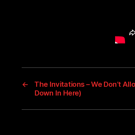
←
The Invitations – We Don’t All
Down In Here)