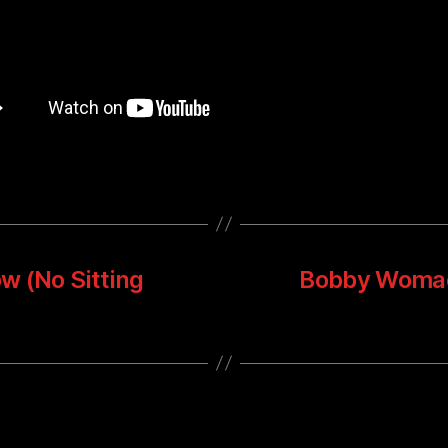
ow (No Sitting
Bobby Womack