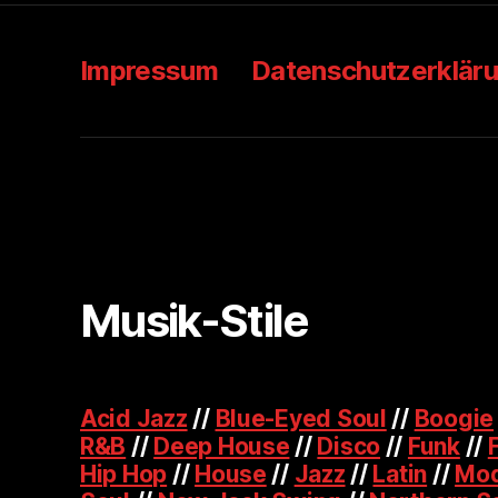
Impressum
Datenschutzerklär
Musik-Stile
Acid Jazz
//
Blue-Eyed Soul
//
Boogie
R&B
//
Deep House
//
Disco
//
Funk
//
Hip Hop
//
House
//
Jazz
//
Latin
//
Mod