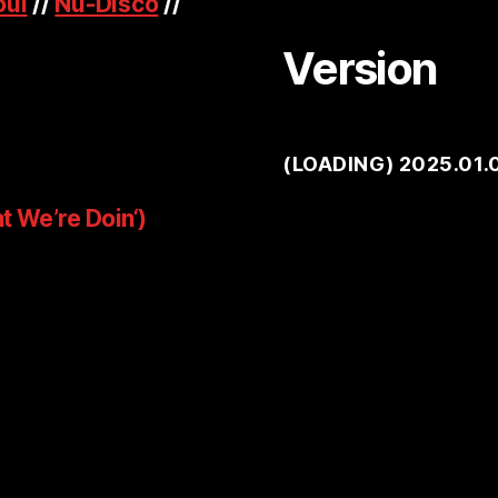
oul
//
Nu-Disco
//
Version
(
LOADING
) 2025.01.
t We’re Doin‘)