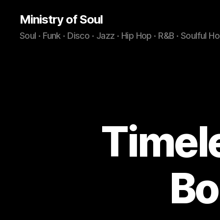
Ministry of Soul
Soul · Funk · Disco · Jazz · Hip Hop · R&B · Soulful H
Timel
Bo