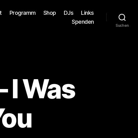
t
Programm
Shop
DJs
Links
Spenden
Suchen
 I Was
You