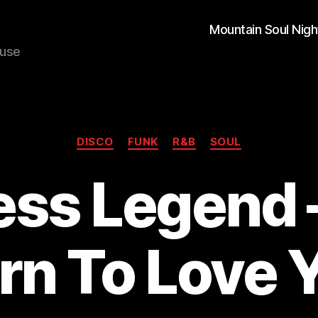
Mountain Soul Nigh
ouse
Kategorien
DISCO
FUNK
R&B
SOUL
ess Legend –
rn To Love 