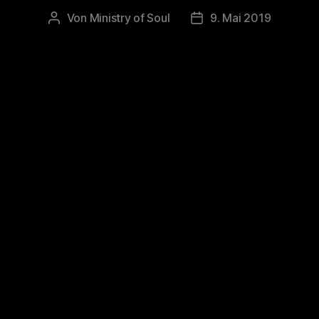
Von
Ministry of Soul
9. Mai 2019
Beitragsautor
Veröffentlichungsdatu