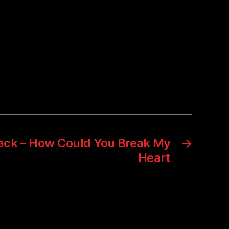
ck – How Could You Break My
→
Heart