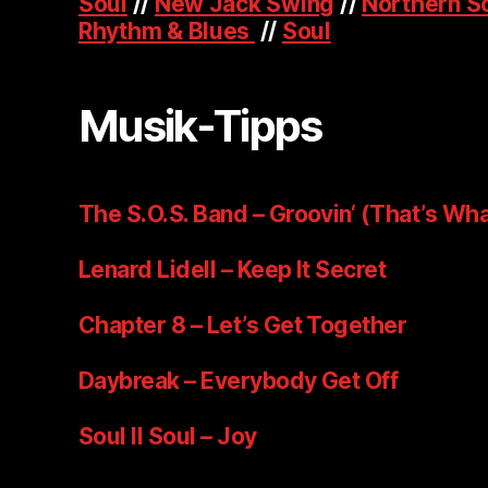
Soul
//
New Jack Swing
//
Northern S
Rhythm & Blues
//
Soul
Musik-Tipps
The S.O.S. Band – Groovin‘ (That’s Wha
Lenard Lidell – Keep It Secret
Chapter 8 – Let’s Get Together
Daybreak – Everybody Get Off
Soul II Soul – Joy