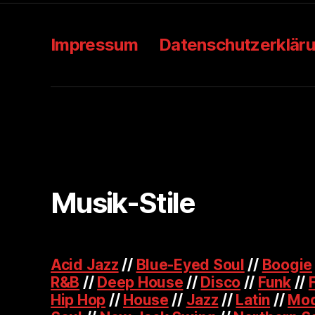
Impressum
Datenschutzerklär
Musik-Stile
Acid Jazz
//
Blue-Eyed Soul
//
Boogie
R&B
//
Deep House
//
Disco
//
Funk
//
Hip Hop
//
House
//
Jazz
//
Latin
//
Mod