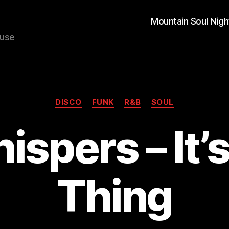
Mountain Soul Nigh
ouse
Kategorien
DISCO
FUNK
R&B
SOUL
spers – It’
Thing