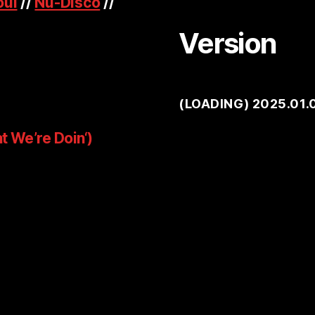
oul
//
Nu-Disco
//
Version
(
LOADING
) 2025.01.
t We’re Doin‘)