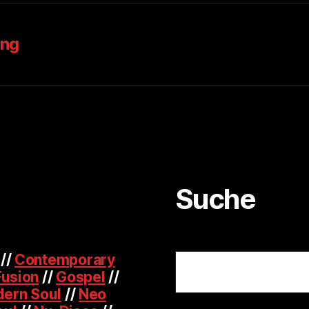
ung
Suche
Suchen
//
Contemporary
Fusion
//
Gospel
//
ern Soul
//
Neo