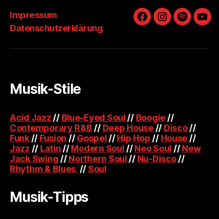
Impressum
Facebook
Instagram
Spotify
You
Datenschutzerklärung
Musik-Stile
Acid Jazz
//
Blue-Eyed Soul
//
Boogie
//
Contemporary R&B
//
Deep House
//
Disco
//
Funk
//
Fusion
//
Gospel
//
Hip Hop
//
House
//
Jazz
//
Latin
//
Modern Soul
//
Neo Soul
//
New
Jack Swing
//
Northern Soul
//
Nu-Disco
//
Rhythm & Blues
//
Soul
Musik-Tipps