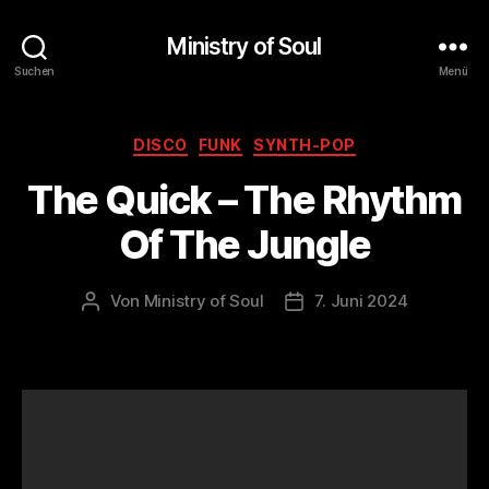
Ministry of Soul
Suchen
Menü
Kategorien
DISCO
FUNK
SYNTH-POP
The Quick – The Rhythm
Of The Jungle
Von
Ministry of Soul
7. Juni 2024
Beitragsautor
Veröffentlichungsdatum