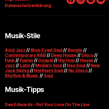
Facebook
Instagram
Spotify
You
Datenschutzerklärung
Musik-Stile
Acid Jazz
//
Blue-Eyed Soul
//
Boogie
//
Contemporary R&B
//
Deep House
//
Disco
//
Funk
//
Fusion
//
Gospel
//
Hip Hop
//
House
//
Jazz
//
Latin
//
Modern Soul
//
Neo Soul
//
New
Jack Swing
//
Northern Soul
//
Nu-Disco
//
Rhythm & Blues
//
Soul
Musik-Tipps
Dee Edwards – Put Your Love On The Line