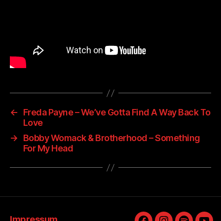
←
Freda Payne – We’ve Gotta Find A Way Back To
Love
→
Bobby Womack & Brotherhood – Something
For My Head
Impressum