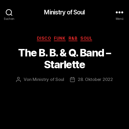
Ministry of Soul
Suchen
Menü
Kategorien
DISCO
FUNK
R&B
SOUL
The B. B. & Q. Band –
Starlette
Von
Ministry of Soul
28. Oktober 2022
Beitragsautor
Veröffentlichungsdatum