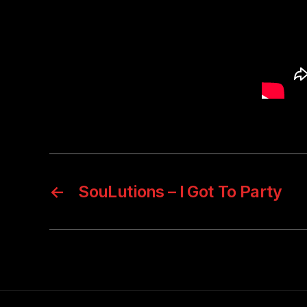
←
SouLutions – I Got To Party