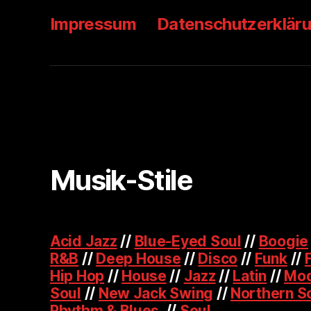
Impressum
Datenschutzerklär
Musik-Stile
Acid Jazz
//
Blue-Eyed Soul
//
Boogie
R&B
//
Deep House
//
Disco
//
Funk
//
Hip Hop
//
House
//
Jazz
//
Latin
//
Mod
Soul
//
New Jack Swing
//
Northern S
Rhythm & Blues
//
Soul