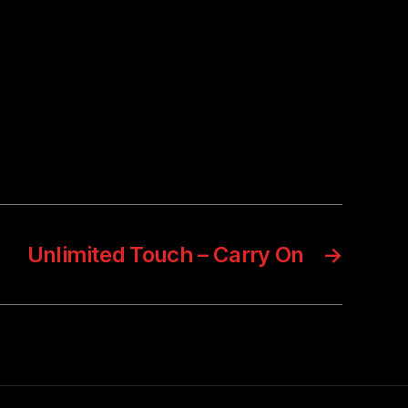
Unlimited Touch – Carry On
→