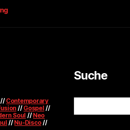
ung
Suche
Suchen
//
Contemporary
Fusion
//
Gospel
//
ern Soul
//
Neo
oul
//
Nu-Disco
//