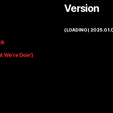
Version
(
LOADING
) 2025.01.
ck
t We’re Doin‘)