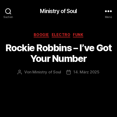
Ministry of Soul
Suchen
Menü
Kategorien
BOOGIE
ELECTRO
FUNK
Rockie Robbins – I’ve Got
Your Number
Von
Ministry of Soul
14. März 2025
Beitragsautor
Veröffentlichungsdatum