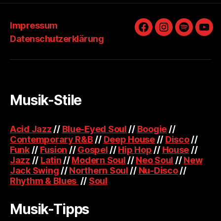
Impressum
Facebook
Instagram
Spotify
You
Datenschutzerklärung
Musik-Stile
Acid Jazz
//
Blue-Eyed Soul
//
Boogie
//
Contemporary R&B
//
Deep House
//
Disco
//
Funk
//
Fusion
//
Gospel
//
Hip Hop
//
House
//
Jazz
//
Latin
//
Modern Soul
//
Neo Soul
//
New
Jack Swing
//
Northern Soul
//
Nu-Disco
//
Rhythm & Blues
//
Soul
Musik-Tipps