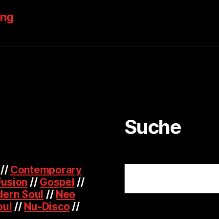
ung
Suche
Suchen
//
Contemporary
Fusion
//
Gospel
//
ern Soul
//
Neo
oul
//
Nu-Disco
//