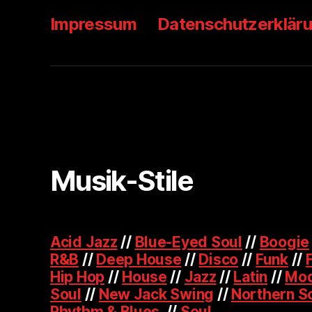
Impressum
Datenschutzerklär
Musik-Stile
Acid Jazz
//
Blue-Eyed Soul
//
Boogie
R&B
//
Deep House
//
Disco
//
Funk
//
Hip Hop
//
House
//
Jazz
//
Latin
//
Mod
Soul
//
New Jack Swing
//
Northern S
Rhythm & Blues
//
Soul