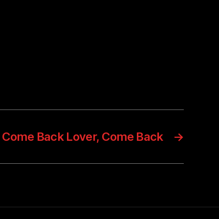
– Come Back Lover, Come Back
→