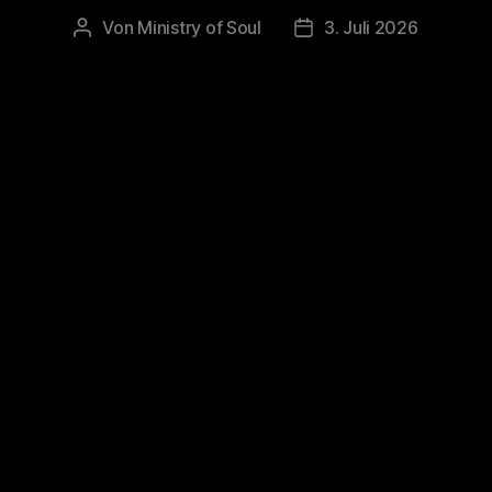
Von
Ministry of Soul
3. Juli 2026
Beitragsautor
Veröffentlichungsdatu