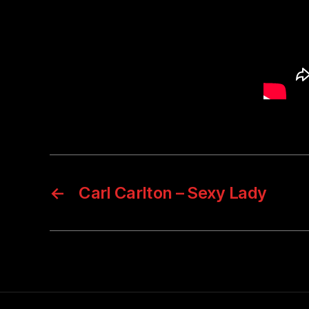
←
Carl Carlton – Sexy Lady