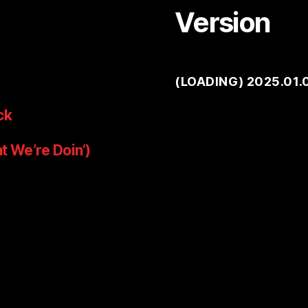
Version
(
LOADING
) 2025.01.
ck
t We’re Doin‘)