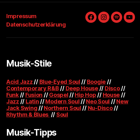
Impressum
Facebook
Instagram
Spotify
You
Datenschutzerklärung
Musik-Stile
Acid Jazz
//
Blue-Eyed Soul
//
Boogie
//
Contemporary R&B
//
Deep House
//
Disco
//
Funk
//
Fusion
//
Gospel
//
Hip Hop
//
House
//
Jazz
//
Latin
//
Modern Soul
//
Neo Soul
//
New
Jack Swing
//
Northern Soul
//
Nu-Disco
//
Rhythm & Blues
//
Soul
Musik-Tipps