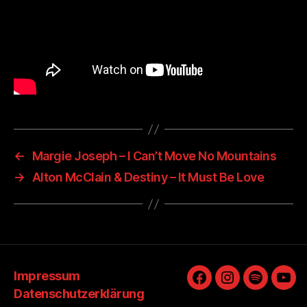
←
Margie Joseph – I Can’t Move No Mountains
→
Alton McClain & Destiny – It Must Be Love
Impressum
Facebook
Instagram
Spotify
You
Datenschutzerklärung