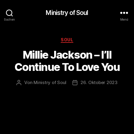
Ministry of Soul
Suchen
Menü
Kategorien
SOUL
Millie Jackson – I’ll
Continue To Love You
Von
Ministry of Soul
26. Oktober 2023
Beitragsautor
Veröffentlichungsdatum