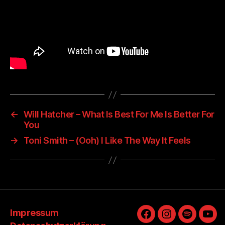
←
Will Hatcher – What Is Best For Me Is Better For
You
→
Toni Smith – (Ooh) I Like The Way It Feels
Impressum
Facebook
Instagram
Spotify
You