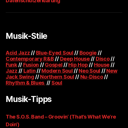
Datenschutzerklärung
Musik-Stile
Acid Jazz
//
Blue-Eyed Soul
//
Boogie
//
Contemporary R&B
//
Deep House
//
Disco
//
Funk
//
Fusion
//
Gospel
//
Hip Hop
//
House
//
Jazz
//
Latin
//
Modern Soul
//
Neo Soul
//
New
Jack Swing
//
Northern Soul
//
Nu-Disco
//
Rhythm & Blues
//
Soul
Musik-Tipps
The S.O.S. Band – Groovin‘ (That’s What We’re
Doin‘)