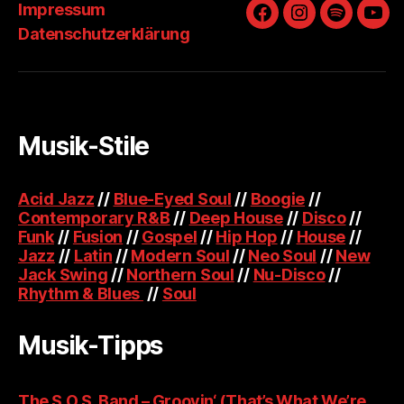
Impressum
Facebook
Instagram
Spotify
You
Datenschutzerklärung
Musik-Stile
Acid Jazz
//
Blue-Eyed Soul
//
Boogie
//
Contemporary R&B
//
Deep House
//
Disco
//
Funk
//
Fusion
//
Gospel
//
Hip Hop
//
House
//
Jazz
//
Latin
//
Modern Soul
//
Neo Soul
//
New
Jack Swing
//
Northern Soul
//
Nu-Disco
//
Rhythm & Blues
//
Soul
Musik-Tipps
The S.O.S. Band – Groovin‘ (That’s What We’re