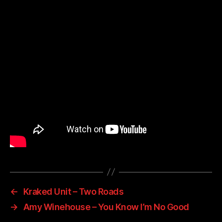
←
Kraked Unit – Two Roads
→
Amy Winehouse – You Know I’m No Good