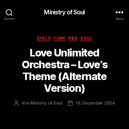
Ministry of Soul
Suchen
Menü
Kategorien
DISCO
FUNK
R&B
SOUL
Love Unlimited
Orchestra – Love’s
Theme (Alternate
Version)
Von
Ministry of Soul
19. Dezember 2024
Beitragsautor
Veröffentlichungsdatum