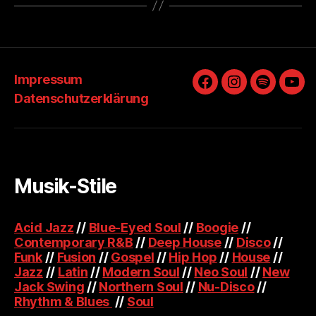
Impressum
Facebook
Instagram
Spotify
You
Datenschutzerklärung
Musik-Stile
Acid Jazz
//
Blue-Eyed Soul
//
Boogie
//
Contemporary R&B
//
Deep House
//
Disco
//
Funk
//
Fusion
//
Gospel
//
Hip Hop
//
House
//
Jazz
//
Latin
//
Modern Soul
//
Neo Soul
//
New
Jack Swing
//
Northern Soul
//
Nu-Disco
//
Rhythm & Blues
//
Soul