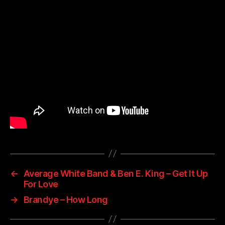
←
Average White Band & Ben E. King – Get It Up
For Love
→
Brandye – How Long