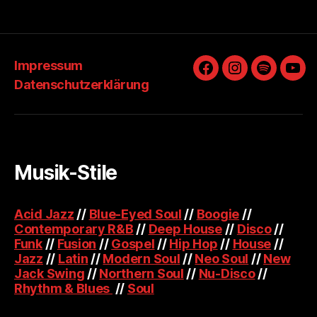
Impressum
Facebook
Instagram
Spotify
You
Datenschutzerklärung
Musik-Stile
Acid Jazz
//
Blue-Eyed Soul
//
Boogie
//
Contemporary R&B
//
Deep House
//
Disco
//
Funk
//
Fusion
//
Gospel
//
Hip Hop
//
House
//
Jazz
//
Latin
//
Modern Soul
//
Neo Soul
//
New
Jack Swing
//
Northern Soul
//
Nu-Disco
//
Rhythm & Blues
//
Soul