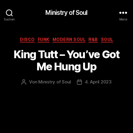
Ministry of Soul
Suchen
Menü
Kategorien
DISCO
FUNK
MODERN SOUL
R&B
SOUL
King Tutt – You’ve Got
Me Hung Up
Von
Ministry of Soul
4. April 2023
Beitragsautor
Veröffentlichungsdatum