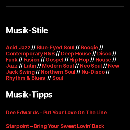
Musik-Stile
Acid Jazz
//
Blue-Eyed Soul
//
Boogie
//
Contemporary R&B
//
Deep House
//
Disco
//
Funk
//
Fusion
//
Gospel
//
Hip Hop
//
House
//
Jazz
//
Latin
//
Modern Soul
//
Neo Soul
//
New
Jack Swing
//
Northern Soul
//
Nu-Disco
//
Rhythm & Blues
//
Soul
Musik-Tipps
Dee Edwards – Put Your Love On The Line
Starpoint – Bring Your Sweet Lovin‘ Back