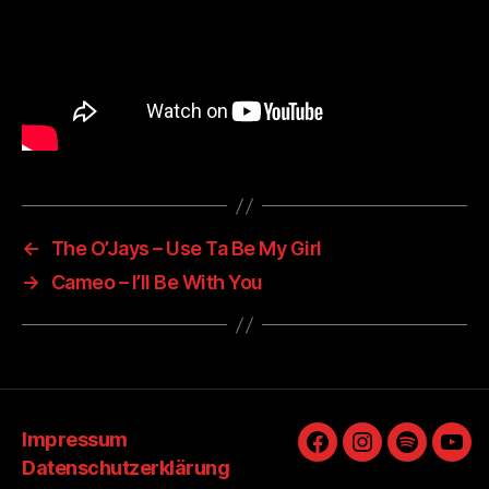
←
The O’Jays – Use Ta Be My Girl
→
Cameo – I’ll Be With You
Impressum
Facebook
Instagram
Spotify
You
Datenschutzerklärung