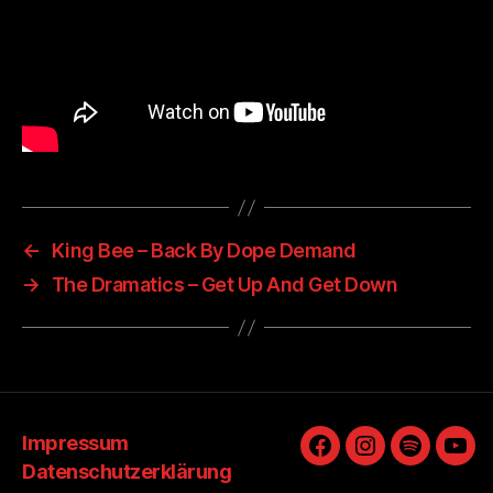
←
King Bee – Back By Dope Demand
→
The Dramatics – Get Up And Get Down
Impressum
Facebook
Instagram
Spotify
You
Datenschutzerklärung