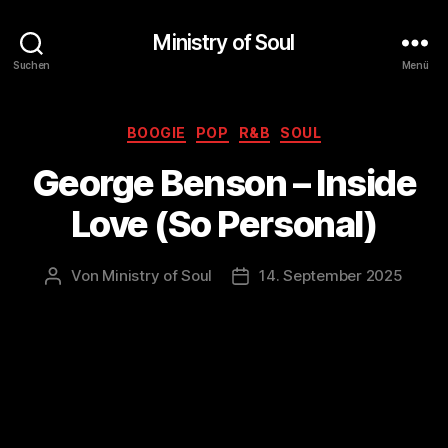
Ministry of Soul
Suchen
Menü
Kategorien
BOOGIE
POP
R&B
SOUL
George Benson – Inside
Love (So Personal)
Von
Ministry of Soul
14. September 2025
Beitragsautor
Veröffentlichungsdatum