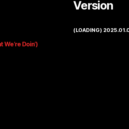
Version
(
LOADING
) 2025.01.
t We’re Doin‘)