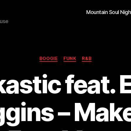
Mountain Soul Nigh
ouse
Kategorien
BOOGIE
FUNK
R&B
astic feat. 
gins – Mak