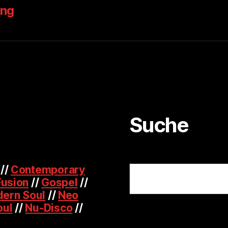
ung
Suche
Suchen
//
Contemporary
Fusion
//
Gospel
//
ern Soul
//
Neo
oul
//
Nu-Disco
//