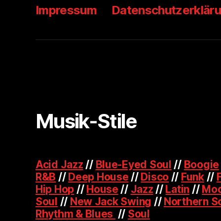
Impressum
Datenschutzerklär
Musik-Stile
Acid Jazz
//
Blue-Eyed Soul
//
Boogie
R&B
//
Deep House
//
Disco
//
Funk
//
Hip Hop
//
House
//
Jazz
//
Latin
//
Mod
Soul
//
New Jack Swing
//
Northern S
Rhythm & Blues
//
Soul