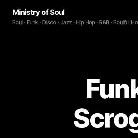
Ministry of Soul
Soul · Funk · Disco · Jazz · Hip Hop · R&B · Soulful H
Funk
Scrog