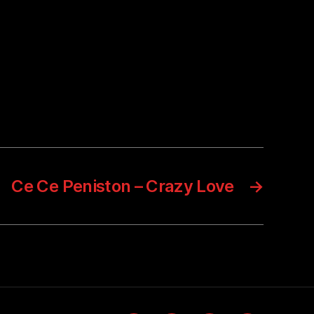
Ce Ce Peniston – Crazy Love
→